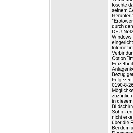
löschte d
seinem Co
Herunterl
"Erotower
durch den
DFÜ-Netzw
Windows 
eingerich
Internet i
Verbindun
Option "i
Einzelhei
Anlagenko
Bezug gen
Folgezeit
0190-8-26
Möglichkei
zuzüglich
in diese
Bildschir
Sohn - en
nicht erke
über die 
Bei dem u