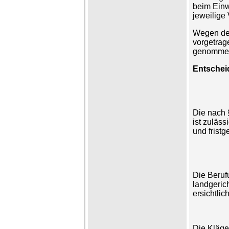
beim Einw
jeweilige
Wegen des
vorgetrag
genomme
Entsche
Die nach 
ist zuläss
und fristg
Die Beruf
landgerich
ersichtli
Die Kläge