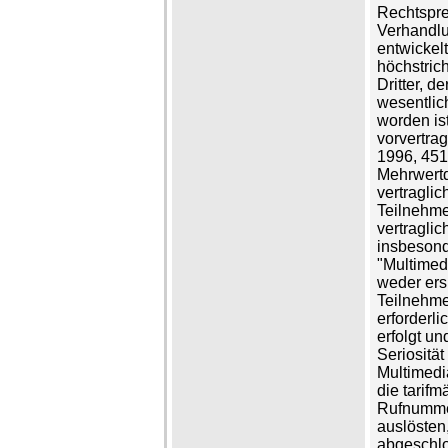
Rechtspre
Verhandlu
entwickel
höchstric
Dritter, d
wesentlic
worden ist
vorvertrag
1996, 451)
Mehrwertd
vertragli
Teilnehme
vertragli
insbesonde
"Multimed
weder ers
Teilnehme
erforderl
erfolgt u
Seriosität
Multimedi
die tarifm
Rufnummer
auslösten,
abgeschlo