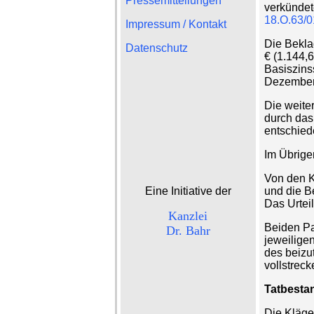
Pressemitteilungen
verkündet
18.O.63/0
Impressum / Kontakt
Die Beklag
Datenschutz
€ (1.144,
Basiszins
Dezember
Die weite
durch das 
entschied
Im Übrige
Von den K
Eine Initiative der
und die B
Das Urteil 
Kanzlei
Beiden Pa
Dr. Bahr
jeweilige
des beizu
vollstreck
Tatbesta
Die Kläger