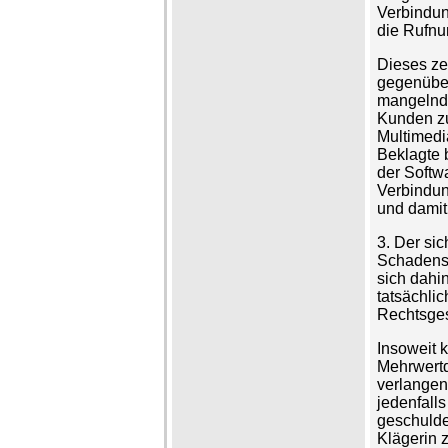
Verbindun
die Rufnu
Dieses ze
gegenüber
mangelnde
Kunden zu
Multimedi
Beklagte b
der Softw
Verbindung
und damit
3. Der si
Schadense
sich dahin
tatsächli
Rechtsge
Insoweit 
Mehrwertd
verlangen.
jedenfall
geschulde
Klägerin 