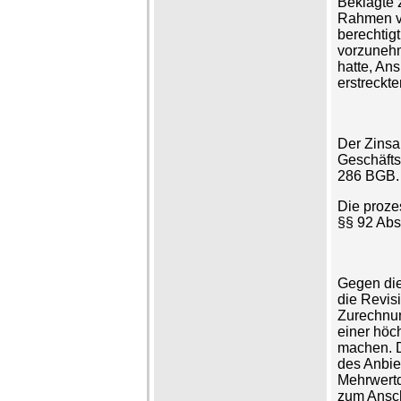
Beklagte z
Rahmen vo
berechtig
vorzunehm
hatte, Ans
erstreckte
Der Zinsa
Geschäfts
286 BGB.
Die proze
§§ 92 Abs.
Gegen die
die Revis
Zurechnun
einer höc
machen. D
des Anbie
Mehrwertd
zum Ansch