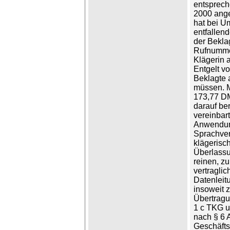
entsprech
2000 ange
hat bei U
entfallend
der Beklag
Rufnummer
Klägerin 
Entgelt v
Beklagte a
müssen. M
173,77 DM 
darauf be
vereinbar
Anwendung
Sprachver
klägerisc
Überlassu
reinen, z
vertraglic
Datenleit
insoweit 
Übertragu
1 c TKG u
nach § 6 
Geschäfts