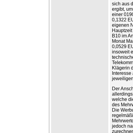
sich aus 
ergibt, u
einer 019
0,1322 EU
eigenen N
Hauptzeit
B10 im An
Monat Mai
0,0529 EU
insoweit 
technisch
Telekommu
Klägerin 
Interesse
jeweilige
Der Ansch
allerding
welche di
des Mehrw
Die Werbu
regelmäßi
Mehrwertd
jedoch na
zurechnen