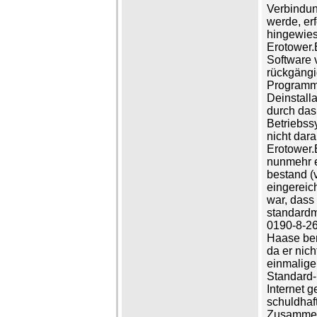
Verbindun
werde, erf
hingewies
Erotower.
Software 
rückgängi
Programm 
Deinstalla
durch das
Betriebss
nicht dara
Erotower.
nunmehr e
bestand (v
eingereich
war, dass
standardm
0190-8-26
Haase ber
da er nich
einmalige
Standard-
Internet g
schuldhaf
Zusammen