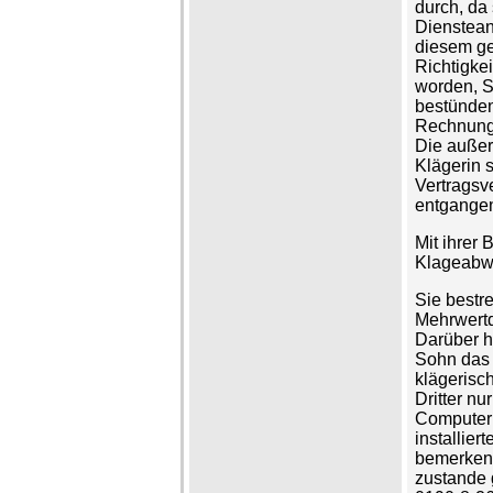
durch, da 
Dienstean
diesem ge
Richtigkei
worden, S
bestünden 
Rechnungs
Die außer
Klägerin s
Vertragsv
entgange
Mit ihrer 
Klageabwe
Sie bestr
Mehrwertd
Darüber hi
Sohn das I
klägerisc
Dritter nu
Computer 
installier
bemerken
zustande