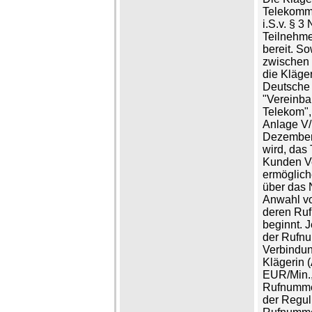
Telekommun
i.S.v. § 3
Teilnehme
bereit. S
zwischen 
die Kläger
Deutsche
"Vereinba
Telekom",
Anlage V/
Dezember
wird, das
Kunden Ve
ermögliche
über das 
Anwahl vo
deren Ruf
beginnt. J
der Rufnu
Verbindung
Klägerin 
EUR/Min.,
Rufnummer
der Regul