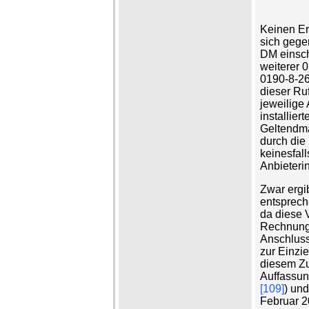
Keinen Erf
sich gege
DM einsch
weiterer
0190-8-26
dieser Ru
jeweilige
installier
Geltendm
durch die
keinesfall
Anbieterin
Zwar ergi
entsprech
da diese V
Rechnungs
Anschluss
zur Einzi
diesem Zu
Auffassun
[109]
) un
Februar 2