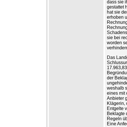
dass sie 
gestattet
hat sie d
erhoben un
Rechnunge
Rechnungs
Schadense
sie bei r
worden se
verhinder
Das Landg
Schlussurt
17.963,83 
Begründun
der Bekla
ungehinde
weshalb s
eines mit
Anbieter 
Klägerin, 
Entgelte 
Beklagte 
Regeln üb
Eine Anfe