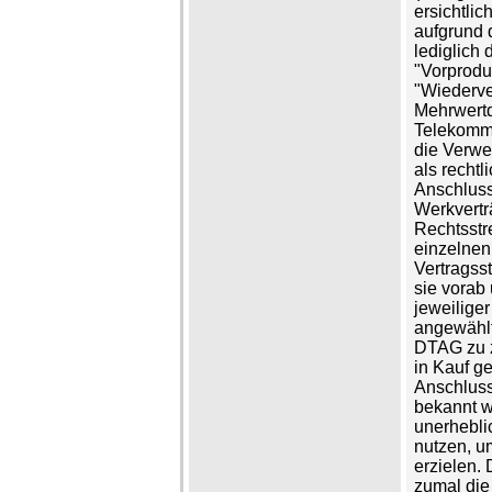
ersichtlic
aufgrund 
lediglich 
"Vorproduk
"Wiederve
Mehrwertd
Telekommun
die Verwen
als recht
Anschluss
Werkvertr
Rechtsstr
einzelnen
Vertragss
sie vorab 
jeweilige
angewählt
DTAG zu z
in Kauf g
Anschluss
bekannt w
unerhebli
nutzen, u
erzielen. 
zumal die