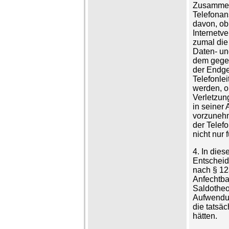
Zusammenh
Telefonan
davon, ob
Internetv
zumal die
Daten- un
dem gegen
der Endge
Telefonle
werden, o
Verletzun
in seiner
vorzunehm
der Telef
nicht nur 
4. In die
Entscheid
nach § 12
Anfechtba
Saldotheor
Aufwendun
die tatsä
hätten.