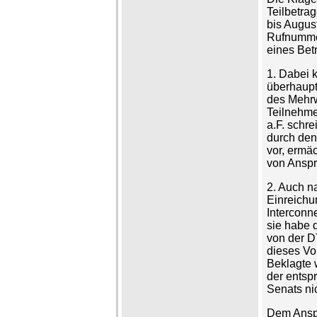
Teilbetra
bis Augus
Rufnummer
eines Bet
1. Dabei k
überhaupt
des Mehrw
Teilnehme
a.F. schre
durch den
vor, ermäc
von Anspr
2. Auch n
Einreichu
Interconne
sie habe d
von der D
dieses Vo
Beklagte w
der entsp
Senats nic
Dem Anspr