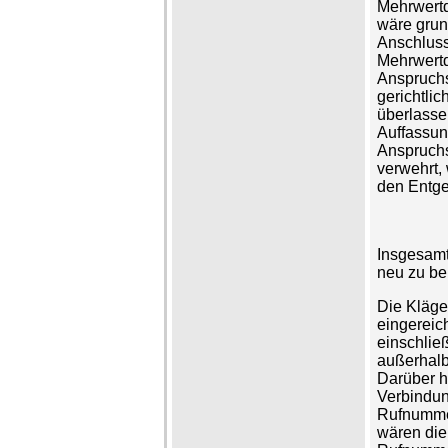
Mehrwertd
wäre grun
Anschlussi
Mehrwertd
Anspruch
gerichtli
überlasse
Auffassun
Anspruchs
verwehrt,
den Entge
Insgesamt 
neu zu be
Die Kläge
eingerei
einschlie
außerhalb
Darüber h
Verbindun
Rufnummer
wären die