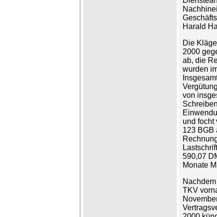
Dienstean
Nachhinei
Geschäfts
Harald Ha
Die Kläge
2000 gege
ab, die R
wurden im
Insgesamt 
Vergütung
von insge
Schreiben
Einwendu
und focht
123 BGB a
Rechnungs
Lastschrif
590,07 DM
Monate Ma
Nachdem d
TKV vorna
November 
Vertragsv
2000 kündi