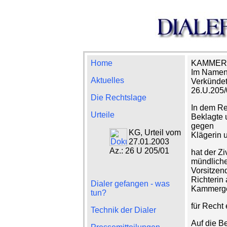
Home
KAMMER
Im Namen
Aktuelles
Verkündet
26.U.205/
Die Rechtslage
In dem Re
Urteile
Beklagte 
gegen
KG, Urteil vom
Klägerin 
27.01.2003
Az.: 26 U 205/01
hat der Zi
mündliche
Vorsitzen
Richterin
Dialer gefangen - was
Kammerger
tun?
für Recht 
Technik der Dialer
Auf die B