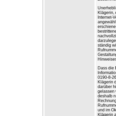
Unerhebli
Klägerin,
Internet-
angewähl
erschiene
bestritte
nachvollz
darzulege
ständig w
Rufnummer
Gestaltun
Hinweises
Dass die 
Informati
0190-8-26
Klägerin 
darüber h
gelassen 
deshalb ni
Rechnunge
Rufnumme
und im Ok
Klägerin 