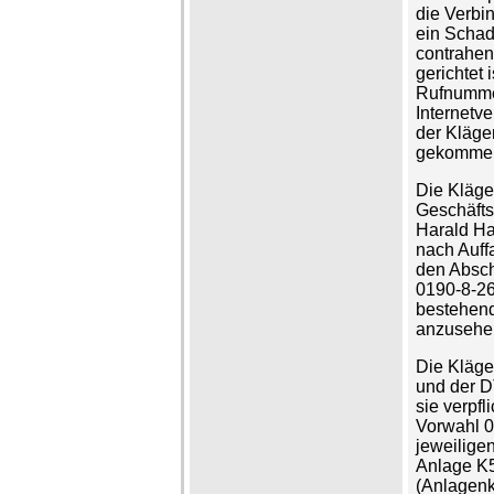
die Verbi
ein Schad
contrahen
gerichtet 
Rufnummer
Internetv
der Kläge
gekomme
Die Kläge
Geschäfts
Harald Ha
nach Auff
den Absch
0190-8-2
bestehend
anzusehen
Die Kläger
und der D
sie verpfl
Vorwahl 
jeweilige
Anlage K5
(Anlagenk