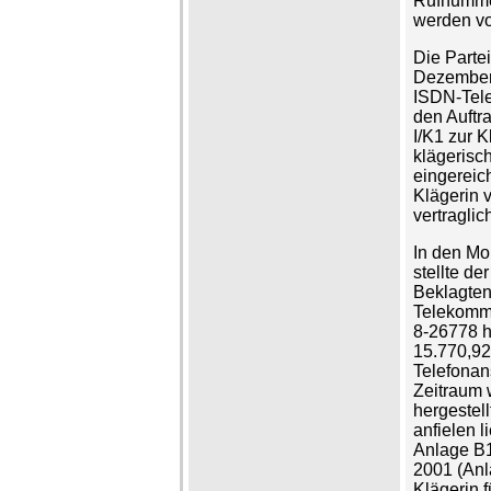
Rufnummer
werden vo
Die Parte
Dezember 
ISDN-Tele
den Auftr
I/K1 zur K
klägerisch
eingereic
Klägerin v
vertragli
In den Mo
stellte d
Beklagten
Telekomm
8-26778 h
15.770,92
Telefonan
Zeitraum 
hergestel
anfielen l
Anlage B1
2001 (Anl
Klägerin 