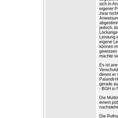
sich in A
eigener P
zwar nicht
Anweisung
abgestimm
jedoch, d
Lockangeb
Leistung e
eigene Le
können me
gewissen G
machte si
Es ist ane
Verschuld
denen er 
Palandt-H
gerade au
- BGH in 
Die Multi
einem pote
nachstehe
Die Rufnu