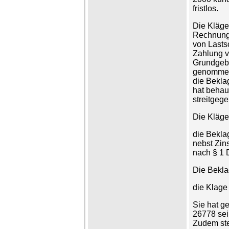
fristlos.
Die Kläger
Rechnungs
von Lasts
Zahlung v
Grundgebü
genommen.
die Bekla
hat behaup
streitgeg
Die Kläge
die Beklag
nebst Zin
nach § 1 
Die Beklag
die Klage
Sie hat g
26778 sei
Zudem ste