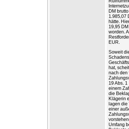
Rufnumme
Internetzu
DM brutto
1.985,07 
hätte. Hie
19,95 DM 
worden. A
Restforde
EUR.
Soweit di
Schadense
Geschäfts
hat, schei
nach den 
Zahlungsv
19 Abs. 1
einem Zah
die Bekla
Klägerin 
lagen die
einer auß
Zahlungsv
vorstehe
Umfang be