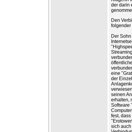
der darin
genomme
Den Verbi
folgender
Der Sohn 
Internetse
"Highspee
Streaming
verbunden
öffentlic
verbunden.
eine "Gra
der Einzel
Anlagenko
verwiesen
seinen Ang
erhalten, 
Software 
Computer i
fest, dass
"Erotower
sich auch
Verbindun