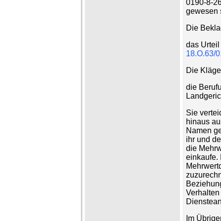
0190-8-26
gewesen 
Die Bekla
das Urtei
18.O.63/0
Die Kläger
die Beruf
Landgeric
Sie vertei
hinaus au
Namen gel
ihr und d
die Mehrw
einkaufe.
Mehrwertd
zuzurechn
Beziehung
Verhalten
Dienstean
Im Übrige