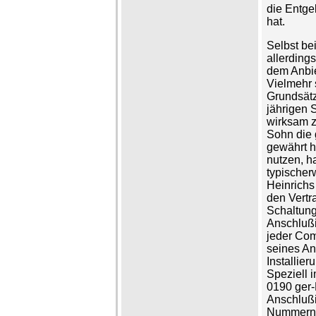
die Entge
hat.
Selbst be
allerding
dem Anbie
Vielmehr 
Grundsätz
jährigen 
wirksam 
Sohn die 
gewährt h
nutzen, h
typischerw
Heinrichs
den Vertr
Schaltung
Anschlußi
jeder Com
seines An
Installie
Speziell 
0190 ger
Anschlußi
Nummern v