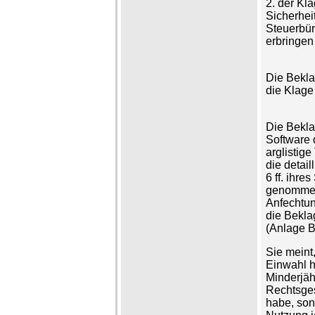
2. der Klä
Sicherhei
Steuerbür
erbringen
Die Bekla
die Klage
Die Bekla
Software 
arglistig
die detai
6 ff. ihre
genommen
Anfechtun
die Bekla
(Anlage B
Sie meint
Einwahl h
Minderjäh
Rechtsges
habe, son