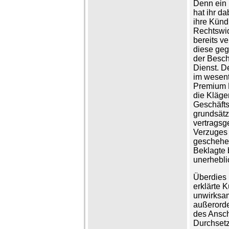
Denn ein 
hat ihr da
ihre Künd
Rechtswid
bereits v
diese geg
der Besch
Dienst. D
im wesent
Premium R
die Kläger
Geschäft
grundsätz
vertragsg
Verzuges 
geschehen
Beklagte 
unerhebli
Überdies 
erklärte 
unwirksam
außerorde
des Ansch
Durchsetz