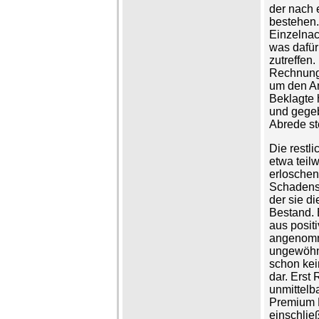
der nach 
bestehen.
Einzelnac
was dafür
zutreffen
Rechnungs
um den An
Beklagte 
und gegeb
Abrede ste
Die restl
etwa teil
erlosche
Schadense
der sie di
Bestand. 
aus posit
angenomm
ungewöhnl
schon kein
dar. Erst
unmittelb
Premium R
einschlie