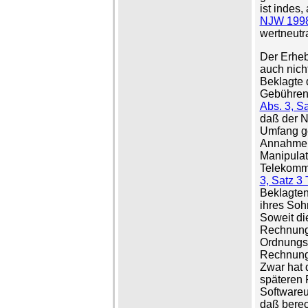
ist indes,
NJW 1998,
wertneutra
Der Erheb
auch nich
Beklagte 
Gebühren 
Abs. 3, S
daß der N
Umfang ge
Annahme, 
Manipulati
Telekommu
3, Satz 3
Beklagten
ihres Soh
Soweit di
Rechnungs
Ordnungsg
Rechnunge
Zwar hat 
späteren
Softwareu
daß berec