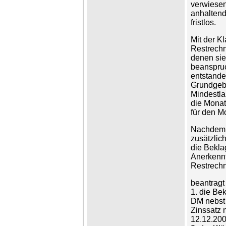
verwiesen
anhaltend
fristlos.
Mit der K
Restrechn
denen sie
beanspruc
entstand
Grundgebü
Mindestlau
die Monat
für den M
Nachdem d
zusätzlic
die Bekla
Anerkennt
Restrechn
beantragt 
1. die Bek
DM nebst 
Zinssatz 
12.12.200