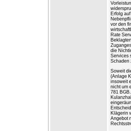
Vorleistu
widerspru
Erfolg auf
Nebenpfli
vor den f
wirtschaf
Rate Serv
Beklagten
Zuganges
die Nicht
Services 
Schaden 
Soweit di
(Anlage K
insoweit 
nicht um 
781 BGB. 
Kulanzhal
eingeräum
Entscheid
Klägerin 
Angebot nu
Rechtsstr