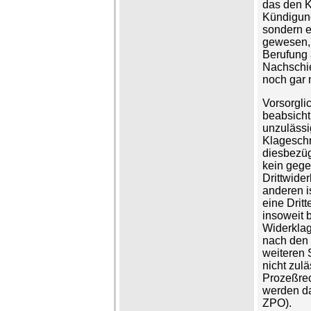
das den K
Kündigung
sondern e
gewesen, 
Berufung 
Nachschie
noch gar 
Vorsorglic
beabsicht
unzulässig
Klageschri
diesbezüg
kein geg
Drittwide
anderen i
eine Drit
insoweit 
Widerklag
nach den 
weiteren 
nicht zul
Prozeßrec
werden da
ZPO).