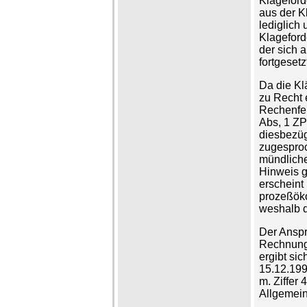
Klageford
aus der K
lediglich 
Klageford
der sich 
fortgesetz
Da die Kl
zu Recht e
Rechenfeh
Abs, 1 ZP
diesbezügl
zugesproc
mündlich
Hinweis g
erscheint 
prozeßöko
weshalb d
Der Anspr
Rechnungs
ergibt si
15.12.199
m. Ziffer
Allgemei