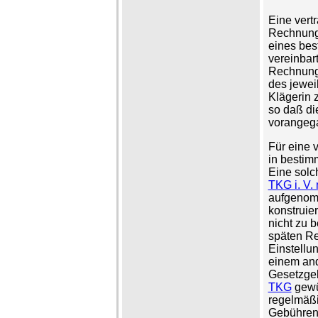
Eine vertr
Rechnungs
eines bes
vereinbar
Rechnung
des jewei
Klägerin 
so daß di
vorangega
Für eine 
in bestim
Eine solc
TKG i. V.
aufgeno
konstruie
nicht zu b
späten Re
Einstellu
einem and
Gesetzge
TKG
gewü
regelmäßi
Gebühren.