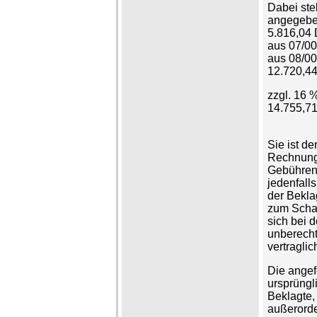
Dabei stel
angegeben
5.816,04
aus 07/0
aus 08/0
12.720,4
zzgl. 16
14.755,7
Sie ist de
Rechnungs
Gebühren
jedenfall
der Bekla
zum Schad
sich bei 
unberecht
vertragli
Die angef
ursprüngli
Beklagte, 
außerorde