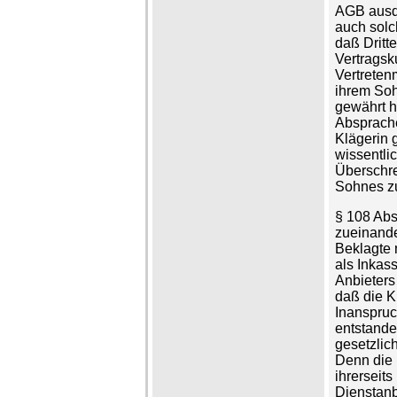
AGB ausdr
auch solc
daß Dritt
Vertragsk
Vertreten
ihrem So
gewährt h
Absprache
Klägerin 
wissentli
Überschre
Sohnes zu
§ 108 Abs
zueinande
Beklagte 
als Inkas
Anbieters 
daß die K
Inanspru
entstande
gesetzlich
Denn die 
ihrerseits
Dienstanb