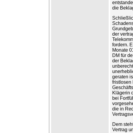
entstande
die Beklag
Schließli
Schadense
Grundgebü
der vertr
Telekommu
fordern. 
Monate 01
DM für de
der Beklag
unberechti
unerhebli
geraten i
fristlose
Geschäfts
Klägerin 
bei Fortf
vorgesehe
die in R
Vertragsve
Dem steht
Vertrag u