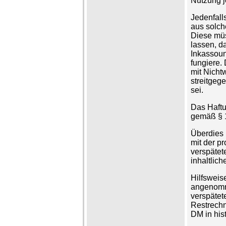
Nutzung j
Jedenfall
aus solch
Diese müs
lassen, da
Inkassoun
fungiere.
mit Nicht
streitgeg
sei.
Das Haftun
gemäß § 1
Überdies 
mit der p
verspätet
inhaltlich
Hilfsweis
angenomm
verspätet
Restrechn
DM in his