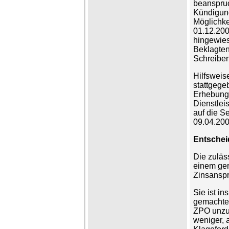
beanspruc
Kündigun
Möglichke
01.12.200
hingewies
Beklagten
Schreiben
Hilfsweis
stattgege
Erhebung 
Dienstleis
auf die S
09.04.200
Entsche
Die zuläs
einem ger
Zinsanspr
Sie ist i
gemachten
ZPO unzul
weniger, 