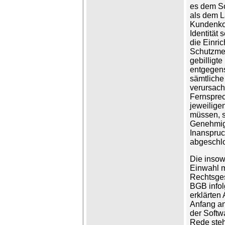
es dem So
als dem L
Kundenkon
Identität 
die Einri
Schutzme
gebilligt
entgegens
sämtliche
verursach
Fernsprec
jeweilige
müssen, s
Genehmigu
Inanspru
abgeschlo
Die insowe
Einwahl m
Rechtsges
BGB infol
erklärten
Anfang an
der Softw
Rede steh