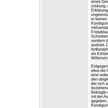
eines Ges
zulässig, 
Erklärung
ungewisse
er keinen 
Kündigung
mißverstän
Fristabla
Schreiben
sondern d
androht. 
fortbeste
als Erklä
Willensri
Entgegen 
etwa die 
eine orde
den obige
der sich 
beziehend
Beklagte 
mit der A
gegeben, 
Kündigung