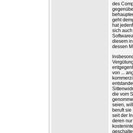
des Compu
gegenüber 
behaupten
geht demg
hat jeden
sich auch
Softwarea
diesem in
dessen Ma
Insbesond
Vergütung
entgegenh
von ... a
kommerzie
entstande
Sittenwid
die vom S
genommene
seien, wil
beruft sie
seit der 
deren nur
kostenint
geschalte