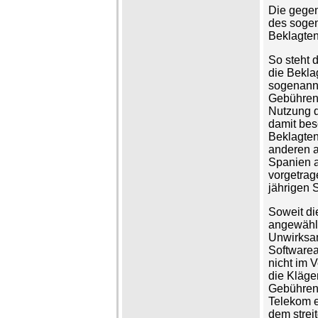
Die gegen
des sogen
Beklagten
So steht 
die Bekla
sogenannt
Gebühren 
Nutzung d
damit bes
Beklagten
anderen a
Spanien a
vorgetrag
jährigen 
Soweit di
angewählt
Unwirksam
Softwarea
nicht im 
die Kläge
Gebühren,
Telekom en
dem strei