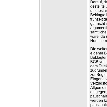
Darauf, d
gestellte
unsubstant
Beklagte h
frühzeiti
gar nicht
argumentie
sämtlich
wäre, da s
Nummern h
Die weite
eigener B
Beklagten
BGB verla
dem Tele
zugrunde
zur Begl
Eingang v
Verzugsfor
Allgemein
entgegen
pauschale
werden ka
pauschale