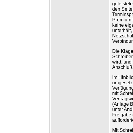
geleistet
den Seite
Terminspr
Premium R
keine eig
unterhält,
Netzschal
Verbindun
Die Kläge
Schreiben
wird, und
Anschlußs
Im Hinbli
umgesetzt
Verfügung
mit Schre
Vertragsv
(Anlage B
unter And
Freigabe 
auffordert
Mit Schre