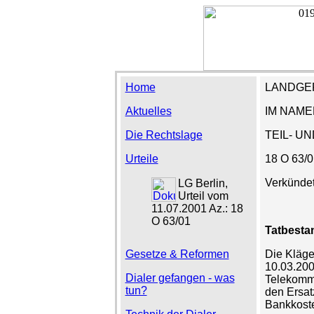
Home
LANDGER
Aktuelles
IM NAME
Die Rechtslage
TEIL- U
Urteile
18 O 63/0
Verkündet
LG Berlin,
Urteil vom
11.07.2001 Az.: 18
O 63/01
Tatbesta
Gesetze & Reformen
Die Kläge
10.03.200
Dialer gefangen - was
Telekomm
tun?
den Ersat
Bankkost