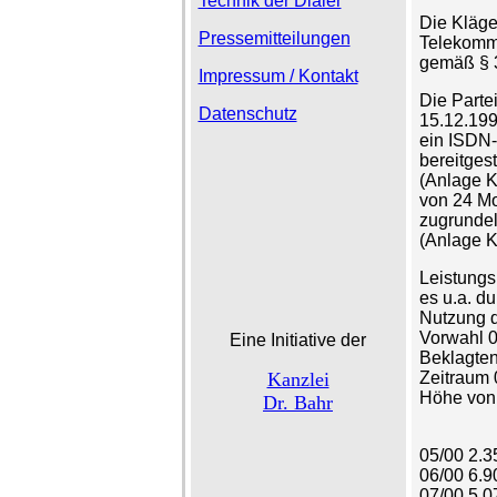
Technik der Dialer
Die Kläger
Pressemitteilungen
Telekommu
gemäß § 3
Impressum / Kontakt
Die Parte
Datenschutz
15.12.199
ein ISDN-
bereitges
(Anlage K
von 24 Mo
zugrunde
(Anlage K
Leistungs
es u.a. d
Nutzung 
Vorwahl 0
Eine Initiative der
Beklagten
Kanzlei
Zeitraum 
Höhe von 
Dr. Bahr
05/00 2.
06/00 6.
07/00 5.