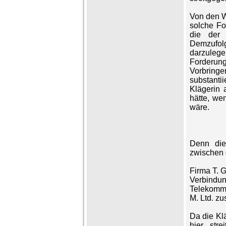
Von den W
solche Fo
die der 
Demzufolg
darzulege
Forderun
Vorbring
substantii
Klägerin 
hätte, we
wäre.
Denn die 
zwischen 
Firma T. 
Verbin
Telekommu
M. Ltd. z
Da die Klä
hier stre