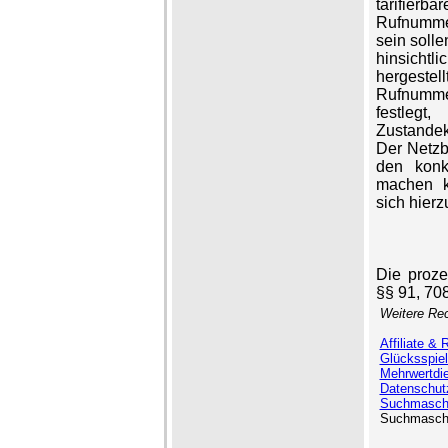
tarifie
Rufnummer
sein solle
hinsicht
hergestel
Rufnummer
festlegt
Zustandek
Der Netzb
den konk
machen k
sich hierz
Die proz
§§ 91, 70
Weitere Rec
Affiliate & 
Glücksspie
Mehrwertdi
Datenschut
Suchmasch
Suchmasch