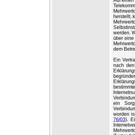
Auf einen 
Telekomm
Mehrwert
herstellt,
Mehrwertd
Selbstins
werden. W
über eine
Mehrwertd
dem Betre
Ein Vertr
nach den
Erklärun
begründ
Erklärung
bestimm
Internetnu
Verbindu
ein Sorg
Verbindun
worden is
76/03
). E
Intem
Mehrwer