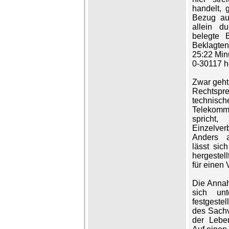
handelt, 
Bezug auf
allein du
belegte 
Beklagten
25:22 Min
0-30117 he
Zwar geht
Rechtsp
techn
Telekomm
spricht
Einzelver
Anders a
lässt sic
hergestel
für einen 
Die Annah
sich unt
festgeste
des Sachv
der Leben