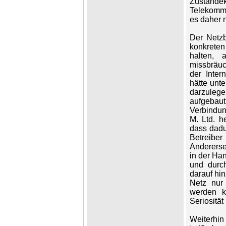
Zusta
Telekommu
es daher n
Der Netzb
konkrete
halten, 
missbräuc
der Inter
hätte unt
darzulege
aufgebaut
Verbindun
M. Ltd. h
dass dadu
Betreibe
Andererse
in der Han
und durch
darauf hi
Netz nur 
werden k
Seriosität
Weiterhin