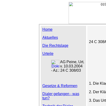
Home
Aktuelles
24 C 308/
Die Rechtslage
Urteile
AG Peine, Urt.
v. 10.03.2004
- Az.: 24 C 308/03
1. Die Kl
Gesetze & Reformen
2. Der Klä
Dialer gefangen - was
tun?
3. Das Urte