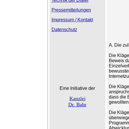
Technik der Dialer
Pressemitteilungen
Impressum / Kontakt
Datenschutz
A. Die zu
Die Kläge
Beweis da
Einzelver
bewussten
Internetz
Die Kläger
Eine Initiative der
anspruch
dass die 
Kanzlei
gewollten
Dr. Bahr
Die Kläger
überwiege
Programm
Abwicklun