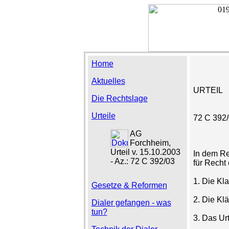
Home
Aktuelles
URTEIL
Die Rechtslage
Urteile
72 C 392
AG
Forchheim,
Urteil v. 15.10.2003
In dem Rec
- Az.: 72 C 392/03
für Recht
1. Die Kl
Gesetze & Reformen
2. Die Klä
Dialer gefangen - was
tun?
3. Das Urt