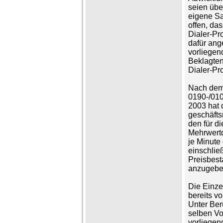
seien übe
eigene Sa
offen, da
Dialer-Pr
dafür ang
vorliegen
Beklagten
Dialer-P
Nach dem
0190-/01
2003 hat 
geschäfts
den für d
Mehrwert
je Minute
einschlie
Preisbes
anzugebe
Die Einze
bereits v
Unter Ber
selben V
vorliegen