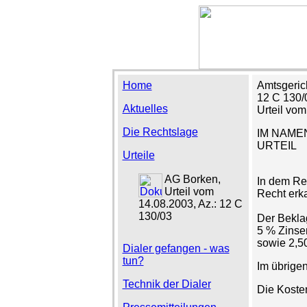
Home
Amtsgeric
12 C 130/
Aktuelles
Urteil vo
Die Rechtslage
IM NAME
URTEIL
Urteile
AG Borken,
In dem Rec
Urteil vom
Recht erk
14.08.2003, Az.: 12 C
130/03
Der Beklag
5 % Zinse
sowie 2,5
Dialer gefangen - was
tun?
Im übrige
Technik der Dialer
Die Kosten