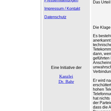
Pressemitteilungen
Das Urteil 
Impressum / Kontakt
Datenschutz
Die Klage 
Es besteht
anerkannt 
technisch
Tetekommun
dann, wen
geführten
Anscheins
unwahrsche
Eine Initiative der
Verbindung
Kanzlei
Er wird na
Dr. Bahr
erschütter
hohen Tel
Telefonnu
hat nichts
der Partei
dass die 